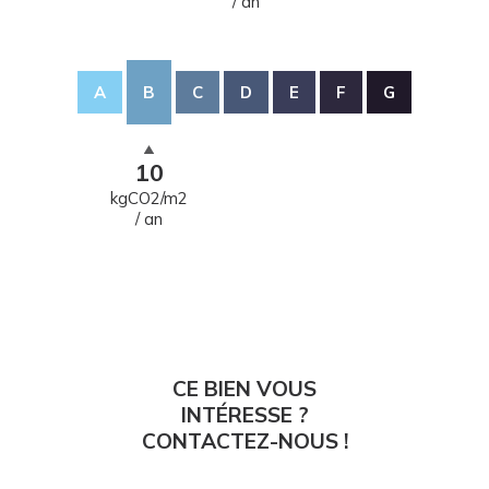
/ an
A
B
C
D
E
F
G
10
kgCO2/m2
/ an
CE BIEN VOUS
INTÉRESSE ?
CONTACTEZ-NOUS !