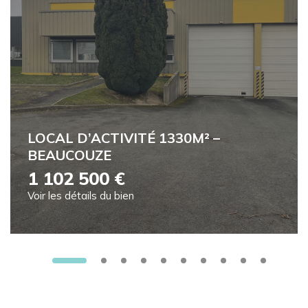
LOCAL D’ACTIVITÉ 1330M² –
BEAUCOUZE
1 102 500 €
Voir les détails du bien
Réf. 3160TC
À VENDRE Local d’activité 1 330 m2 Beaucouzé
(proche A11)Implantez votre activité au cœur de la
zone dynamique de Beaucouzé, à proximité
immédiate de l’autoroute A11.Sur une p…