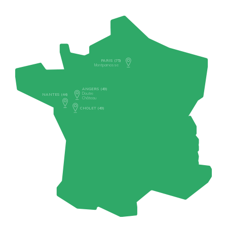
PARIS (75)
Montparnasse
ANGERS (49)
Doutre
NANTES (44)
Château
CHOLET (49)