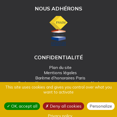
NOUS ADHÉRONS
CONFIDENTIALITÉ
Plan du site
Mentions légales
Barème d’honoraires Paris
Barème d’honoraires Angers-Nantes-Cholet
This site uses cookies and gives you control over what you
Création Mediapilote
want to activate
© Alain Rousseau Immobilier - 2026
OK, accept all
Deny all cookies
Personalize
Politique de Gestion des données personnelles
Gestion des cookies
Privacy policy
Création Mediapilote