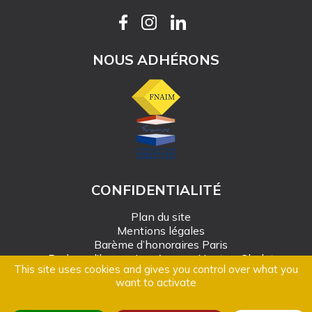
NOUS ADHÉRONS
CONFIDENTIALITÉ
Plan du site
Mentions légales
Barème d’honoraires Paris
Barème d’honoraires Angers-Nantes-Cholet
This site uses cookies and gives you control over what you
Création Mediapilote
want to activate
© Alain Rousseau Immobilier - 2026