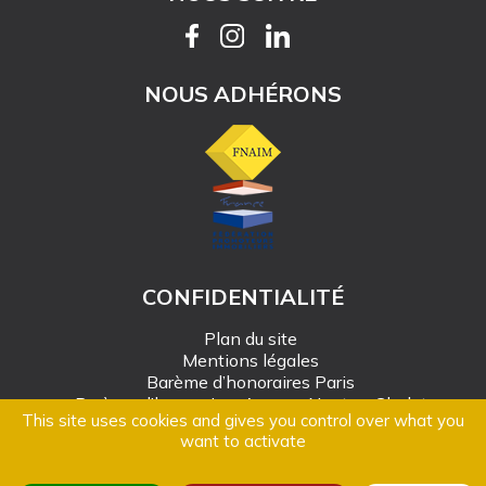
NOUS ADHÉRONS
CONFIDENTIALITÉ
Plan du site
Mentions légales
Barème d’honoraires Paris
Barème d’honoraires Angers-Nantes-Cholet
This site uses cookies and gives you control over what you
Création Mediapilote
want to activate
© Alain Rousseau Immobilier - 2026