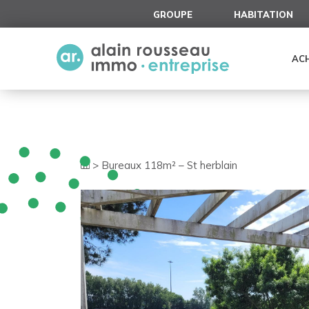
Cookies management panel
GROUPE
HABITATION
AC
>
Bureaux 118m² – St herblain