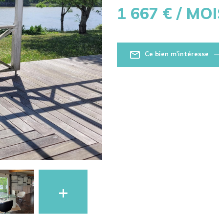
1 667
€ / MOI
Ce bien m'intéresse
+