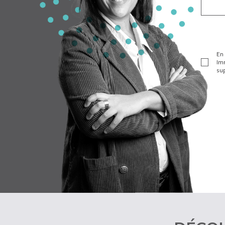
En 
Imm
sup