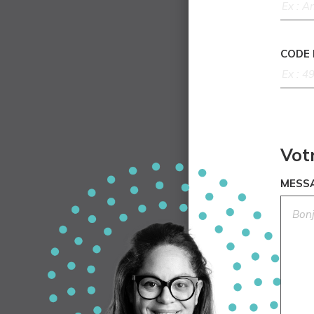
CODE
Vot
MESS