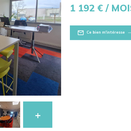
1 192
€ / MOI
Ce bien m'intéresse
+