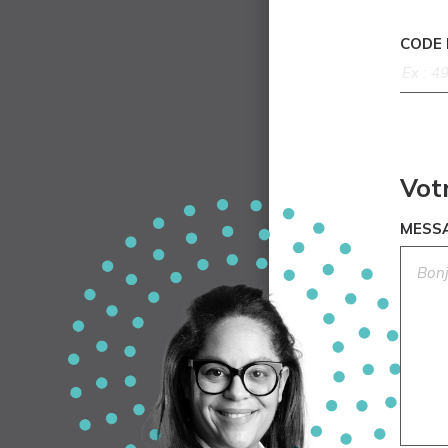
CODE
Vot
MESS