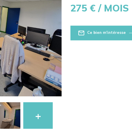
275
€ / MOIS
Ce bien m'intéresse
+