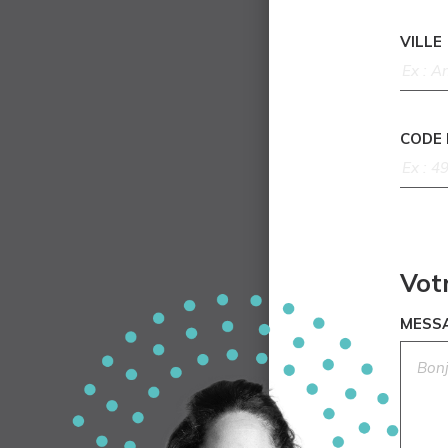
VILLE
CODE
Vot
MESS