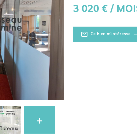
3 020
€ / MOI
Ce bien m'intéresse
+