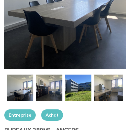
+
Entreprise
Achat
BUREAUX 289M² – ANGERS