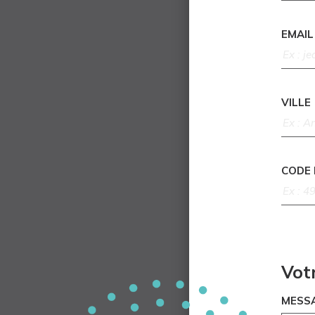
EMAIL
VILLE
CODE
Vot
MESS