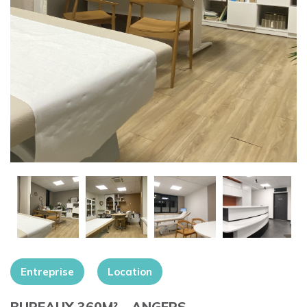
+
Entreprise
Location
BUREAUX 360M² – ANGERS