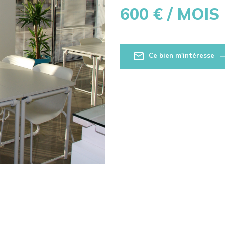
600
€ / MOIS
Ce bien m'intéresse