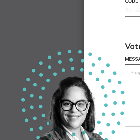
CODE
Vot
MESS