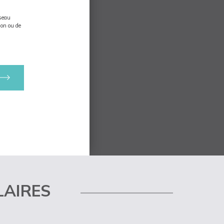
sseau
ion ou de
LAIRES