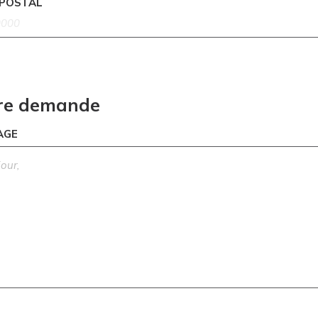
 POSTAL
re demande
AGE