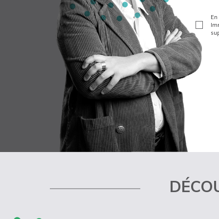
En 
Imm
sup
DÉCOU