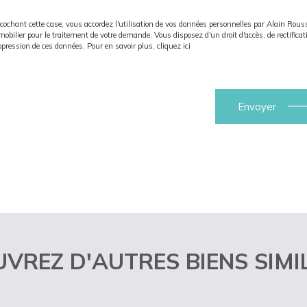
cochant cette case, vous accordez l'utilisation de vos données personnelles par Alain Rou
obilier pour le traitement de votre demande. Vous disposez d'un droit d'accès, de rectificat
pression de ces données. Pour en savoir plus,
cliquez ici
VREZ D'AUTRES BIENS SIMI