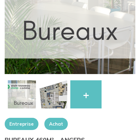
+
Entreprise
Achat
BUREAUX 460M² – ANGERS