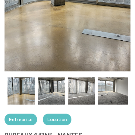
+
Entreprise
Location
BUREAUX 643M² – NANTES