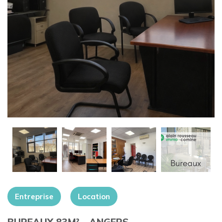
+
Entreprise
Location
BUREAUX 83M² – ANGERS