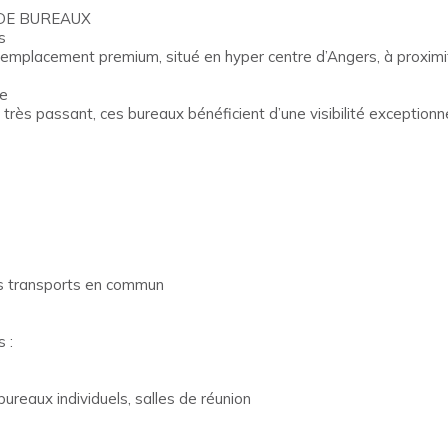
DE BUREAUX
s
un emplacement premium, situé en hyper centre d’Angers, à proxim
ge
rès passant, ces bureaux bénéficient d’une visibilité exceptionne
es transports en commun
 :
reaux individuels, salles de réunion