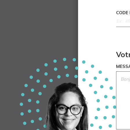
CODE
Vot
MESS