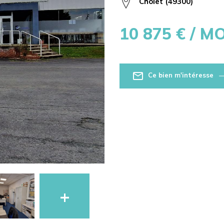
Cholet (49300)
10 875
€ / M
Ce bien m'intéresse
+