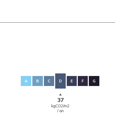
A
B
C
D
E
F
G
37
kgCO2/m2
/ an