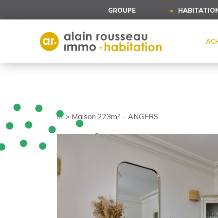
Cookies management panel
GROUPE
HABITATIO
AC
>
Maison 223m² – ANGERS