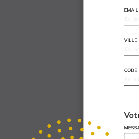
EMAIL
VILLE
CODE
Vot
MESS