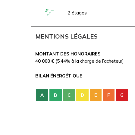
2 étages
MENTIONS LÉGALES
MONTANT DES HONORAIRES
40 000 €
(5.44% à la charge de l’acheteur)
BILAN ÉNERGÉTIQUE
A
B
C
D
E
F
G