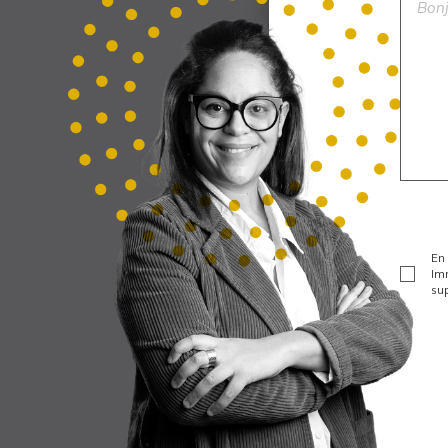
En 
Imm
sup