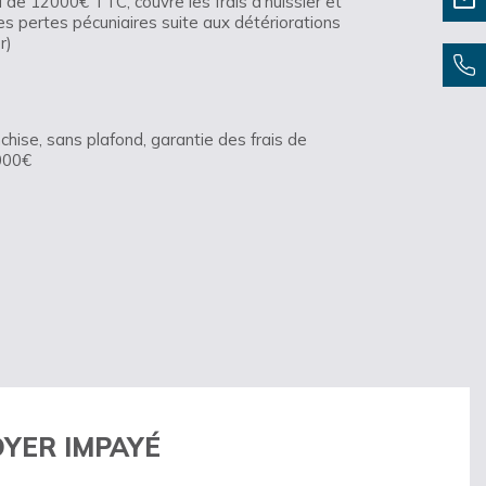
 de 12000€ TTC, couvre les frais d’huissier et
s pertes pécuniaires suite aux détériorations
er)
chise, sans plafond, garantie des frais de
4000€
OYER IMPAYÉ