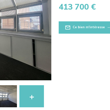
413 700 €
Ce bien m'intéresse
+