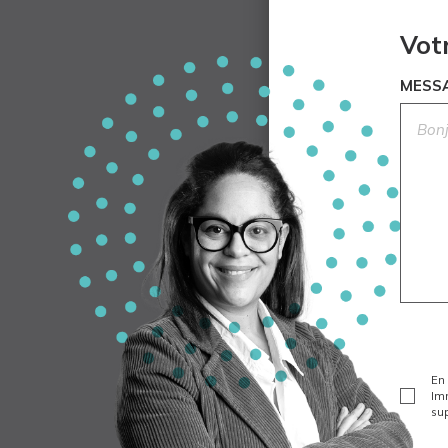
Vot
MESS
En 
Imm
sup