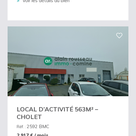
Voir les détails du bien
LOCAL D’ACTIVITÉ 563M² –
CHOLET
2592 BMC
Réf. :
2 917
€ / mois