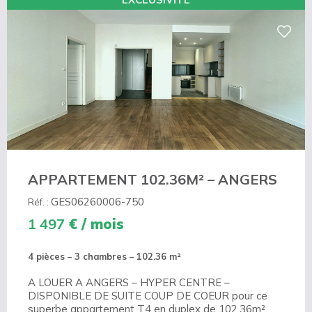
APPARTEMENT 102.36M² – ANGERS
GES06260006-750
Réf. :
1 497
€ / mois
4 pièces – 3 chambres
– 102.36 m²
A LOUER A ANGERS – HYPER CENTRE –
DISPONIBLE DE SUITE COUP DE COEUR pour ce
superbe appartement T4 en duplex de 102,36m²