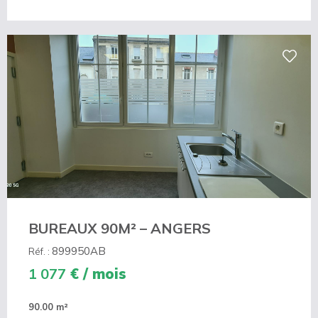
BUREAUX 90M² – ANGERS
899950AB
Réf. :
1 077
€ / mois
90.00 m²